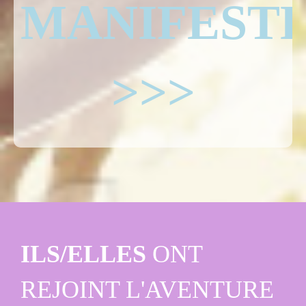
MANIFEST
>>>
ILS/ELLES
ONT
REJOINT L'AVENTURE